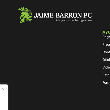
AY
Pago
Preg
Cont
Ofic
Vide
Esta
Form
.
y