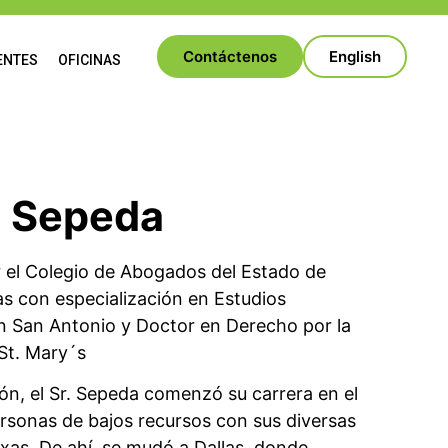
Contáctenos
English
ENTES
OFICINAS
o Sepeda
r el Colegio de Abogados del Estado de
cas con especialización en Estudios
en San Antonio y Doctor en Derecho por la
St. Mary´s
ón, el Sr. Sepeda comenzó su carrera en el
personas de bajos recursos con sus diversas
xas. De ahí, se mudó a Dallas, donde