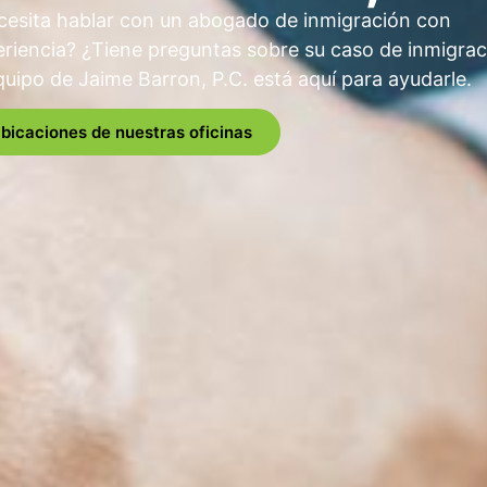
cesita hablar con un abogado de inmigración con
riencia? ¿Tiene preguntas sobre su caso de inmigrac
quipo de Jaime Barron, P.C. está aquí para ayudarle.
bicaciones de nuestras oficinas