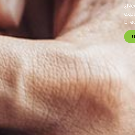
¿Ne
expe
El e
U