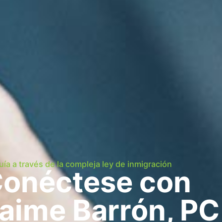
uía a través de la compleja ley de inmigración
onéctese con
aime Barrón, PC