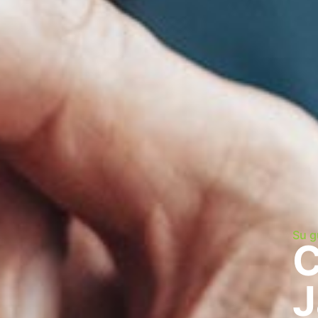
Su g
C
J